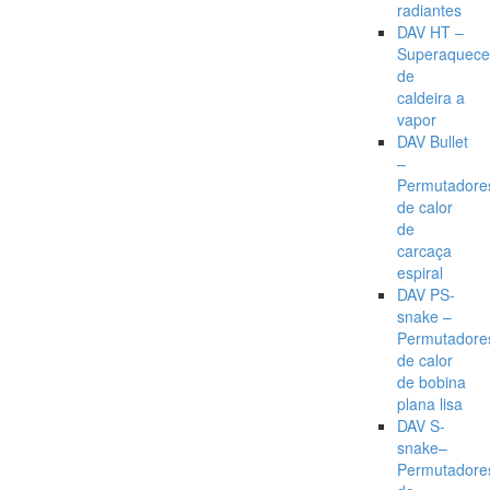
radiantes
DAV HT –
Superaquece
de
caldeira a
vapor
DAV Bullet
–
Permutadore
de calor
de
carcaça
espiral
DAV PS-
snake –
Permutadore
de calor
de bobina
plana lisa
DAV S-
snake–
Permutadore