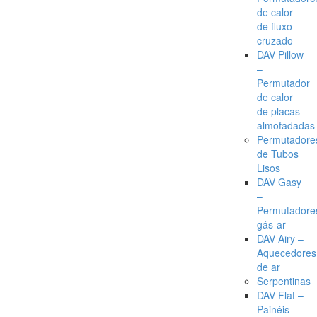
de calor
de fluxo
cruzado
DAV Pillow
–
Permutador
de calor
de placas
almofadadas
Permutadore
de Tubos
Lisos
DAV Gasy
–
Permutadore
gás-ar
DAV Airy –
Aquecedores
de ar
Serpentinas
DAV Flat –
Painéis