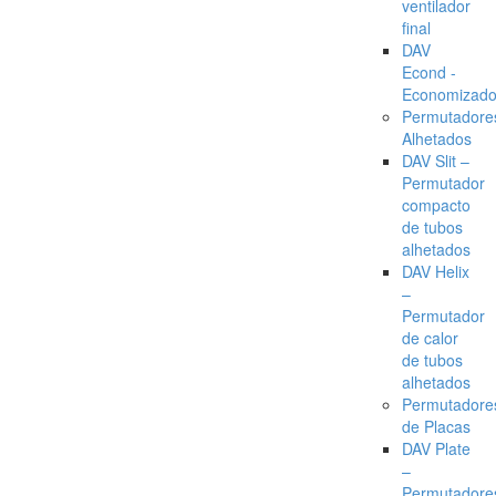
ventilador
final
DAV
Econd -
Economizado
Permutadore
Alhetados
DAV Slit –
Permutador
compacto
de tubos
alhetados
DAV Helix
–
Permutador
de calor
de tubos
alhetados
Permutadore
de Placas
DAV Plate
–
Permutadore