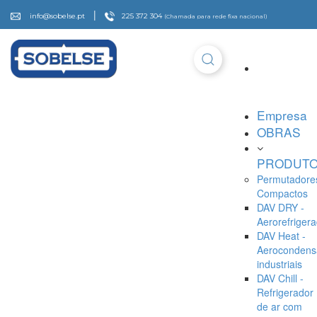
|
info@sobelse.pt
225 372 304
(Chamada para rede fixa nacional)
Empresa
OBRAS
PRODUT
Permutadore
Compactos
DAV DRY -
Aerorefriger
DAV Heat -
Aerocondens
industriais
DAV Chill -
Refrigerador
de ar com