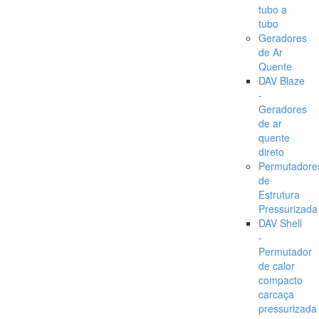
tubo a
tubo
Geradores
de Ar
Quente
DAV Blaze
-
Geradores
de ar
quente
direto
Permutadore
de
Estrutura
Pressurizada
DAV Shell
-
Permutador
de calor
compacto
carcaça
pressurizada