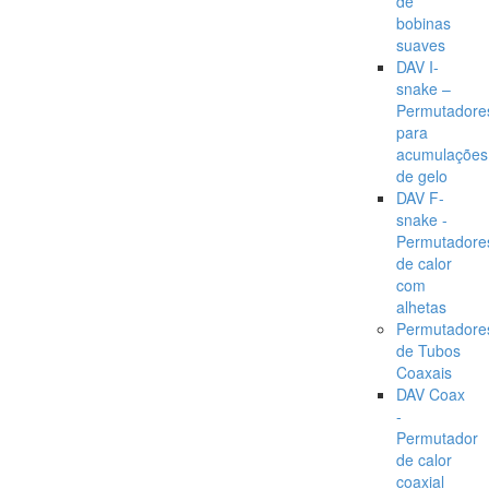
de
bobinas
suaves
DAV I-
snake –
Permutadore
para
acumulações
de gelo
DAV F-
snake -
Permutadore
de calor
com
alhetas
Permutadore
de Tubos
Coaxais
DAV Coax
-
Permutador
de calor
coaxial