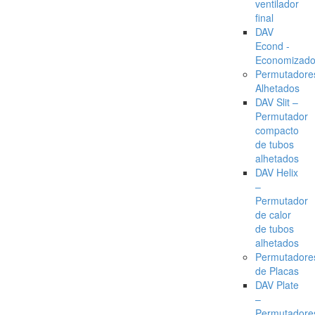
ventilador
final
DAV
Econd -
Economizado
Permutadore
Alhetados
DAV Slit –
Permutador
compacto
de tubos
alhetados
DAV Helix
–
Permutador
de calor
de tubos
alhetados
Permutadore
de Placas
DAV Plate
–
Permutadore