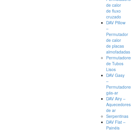
de calor
de fluxo
cruzado
DAV Pillow
–
Permutador
de calor
de placas
almofadadas
Permutadore
de Tubos
Lisos
DAV Gasy
–
Permutadore
gás-ar
DAV Airy –
Aquecedores
de ar
Serpentinas
DAV Flat –
Painéis