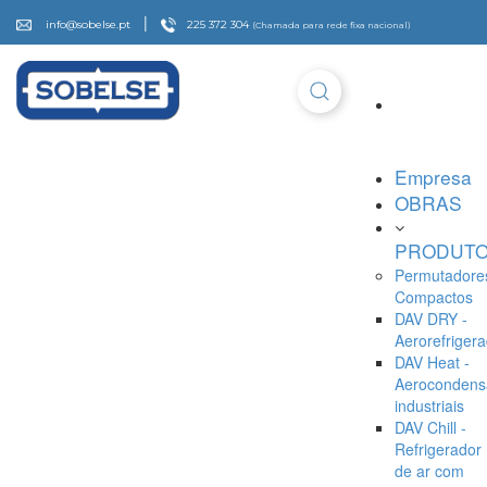
|
info@sobelse.pt
225 372 304
(Chamada para rede fixa nacional)
Empresa
OBRAS
PRODUT
Permutadore
Compactos
DAV DRY -
Aerorefriger
DAV Heat -
Aerocondens
industriais
DAV Chill -
Refrigerador
de ar com