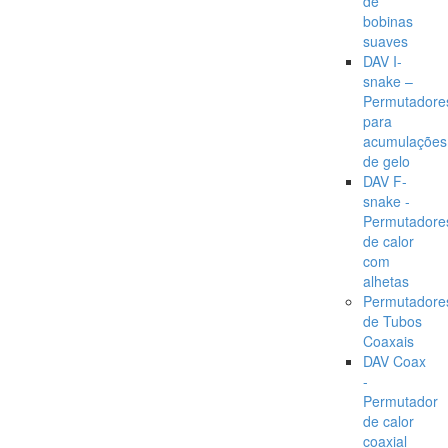
de
bobinas
suaves
DAV I-
snake –
Permutadore
para
acumulações
de gelo
DAV F-
snake -
Permutadore
de calor
com
alhetas
Permutadore
de Tubos
Coaxais
DAV Coax
-
Permutador
de calor
coaxial