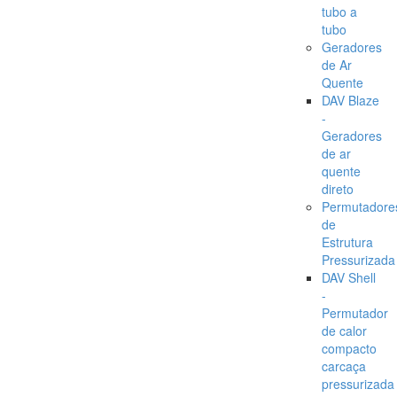
tubo a
tubo
Geradores
de Ar
Quente
DAV Blaze
-
Geradores
de ar
quente
direto
Permutadore
de
Estrutura
Pressurizada
DAV Shell
-
Permutador
de calor
compacto
carcaça
pressurizada