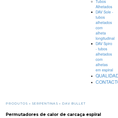
Tubos
Alhetados
DAV Sole -
tubos
alhetados
com
alheta
longitudinal
DAV Spiro
- tubos
alhetados
com
alhetas
em espiral
QUALIDA
CONTACT
PRODUTOS
» SERPENTINAS » DAV BULLET
Permutadores de calor de carcaça espiral