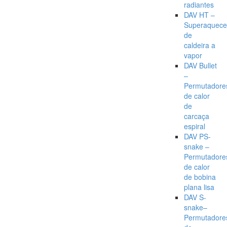
radiantes
DAV HT –
Superaquece
de
caldeira a
vapor
DAV Bullet
–
Permutadore
de calor
de
carcaça
espiral
DAV PS-
snake –
Permutadore
de calor
de bobina
plana lisa
DAV S-
snake–
Permutadore