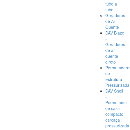
tubo a
tubo
Geradores
de Ar
Quente
DAV Blaze
-
Geradores
de ar
quente
direto
Permutadore
de
Estrutura
Pressurizada
DAV Shell
-
Permutador
de calor
compacto
carcaça
pressurizada