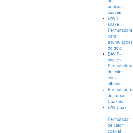
de
bobinas
suaves
DAV I-
snake –
Permutadore
para
acumulações
de gelo
DAV F-
snake -
Permutadore
de calor
com
alhetas
Permutadore
de Tubos
Coaxais
DAV Coax
-
Permutador
de calor
coaxial