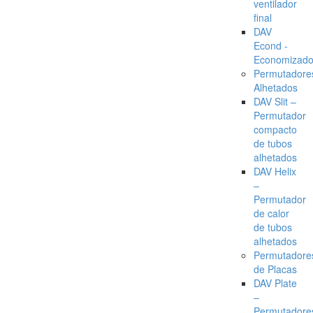
ventilador
final
DAV
Econd -
Economizado
Permutadore
Alhetados
DAV Slit –
Permutador
compacto
de tubos
alhetados
DAV Helix
–
Permutador
de calor
de tubos
alhetados
Permutadore
de Placas
DAV Plate
–
Permutadore