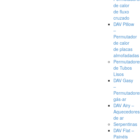
de calor
de fluxo
cruzado
DAV Pillow
–
Permutador
de calor
de placas
almofadadas
Permutadore
de Tubos
Lisos
DAV Gasy
–
Permutadore
gás-ar
DAV Airy –
Aquecedores
de ar
Serpentinas
DAV Flat –
Painéis