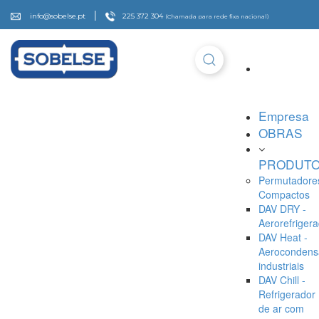
|
info@sobelse.pt
225 372 304
(Chamada para rede fixa nacional)
Empresa
OBRAS
PRODUT
Permutadore
Compactos
DAV DRY -
Aerorefriger
DAV Heat -
Aerocondens
industriais
DAV Chill -
Refrigerador
de ar com