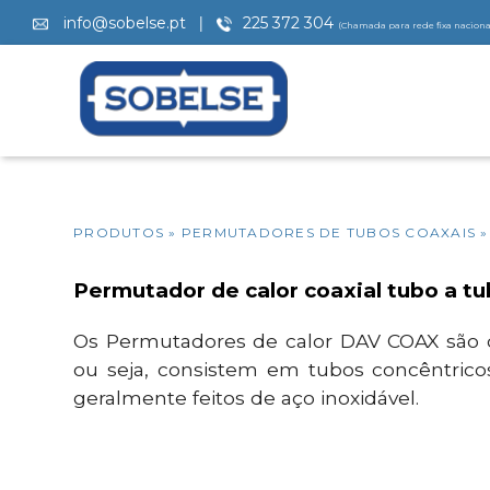
|
info@sobelse.pt
225 372 304
(Chamada para rede fixa naciona
PRODUTOS
» PERMUTADORES DE TUBOS COAXAIS »
Permutador de calor coaxial tubo a t
Os Permutadores de calor DAV COAX são d
ou seja, consistem em tubos concêntricos
geralmente feitos de aço inoxidável.