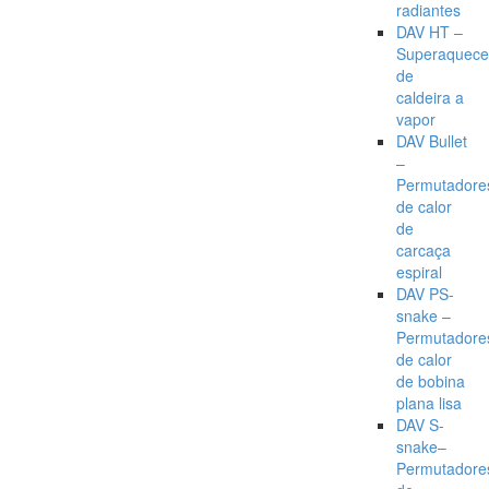
radiantes
DAV HT –
Superaquece
de
caldeira a
vapor
DAV Bullet
–
Permutadore
de calor
de
carcaça
espiral
DAV PS-
snake –
Permutadore
de calor
de bobina
plana lisa
DAV S-
snake–
Permutadore