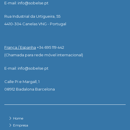
E-mail: info@sobelse.pt
Rua Industrial da Urtigueira, 55
4410-304 Canelas VNG - Portugal
França / Espanha
+34 695 119 442
(Chamada para rede móvel internacional)
E-mail: info@sobelse.pt
Calle Pi e Margall, 1
08912 Badalona Barcelona
Home
Empresa