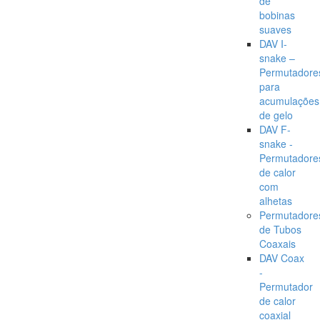
de
bobinas
suaves
DAV I-
snake –
Permutadore
para
acumulações
de gelo
DAV F-
snake -
Permutadore
de calor
com
alhetas
Permutadore
de Tubos
Coaxais
DAV Coax
-
Permutador
de calor
coaxial