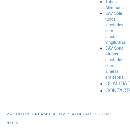
Tubos
Alhetados
DAV Sole -
tubos
alhetados
com
alheta
longitudinal
DAV Spiro
- tubos
alhetados
com
alhetas
em espiral
QUALIDA
CONTACT
PRODUTOS
» PERMUTADORES ALHETADOS » DAV
HELIX