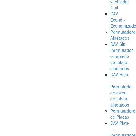
ventilador
final
DAV
Econd -
Economizado
Permutadore
Alhetados
DAV Slit –
Permutador
compacto
de tubos
alhetados
DAV Helix
–
Permutador
de calor
de tubos
alhetados
Permutadore
de Placas
DAV Plate
–
Permutadore