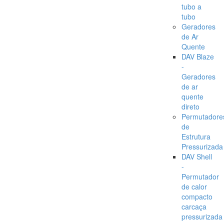
tubo a
tubo
Geradores
de Ar
Quente
DAV Blaze
-
Geradores
de ar
quente
direto
Permutadore
de
Estrutura
Pressurizada
DAV Shell
-
Permutador
de calor
compacto
carcaça
pressurizada