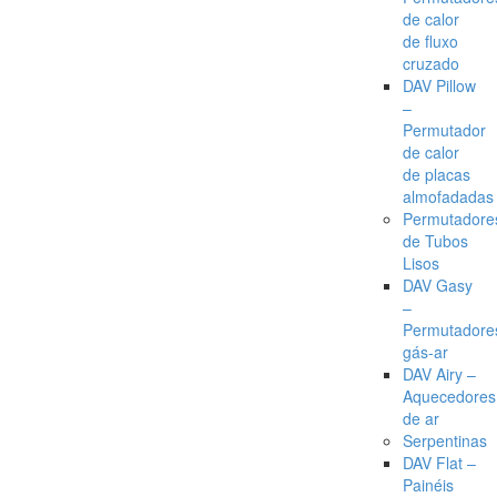
de calor
de fluxo
cruzado
DAV Pillow
–
Permutador
de calor
de placas
almofadadas
Permutadore
de Tubos
Lisos
DAV Gasy
–
Permutadore
gás-ar
DAV Airy –
Aquecedores
de ar
Serpentinas
DAV Flat –
Painéis