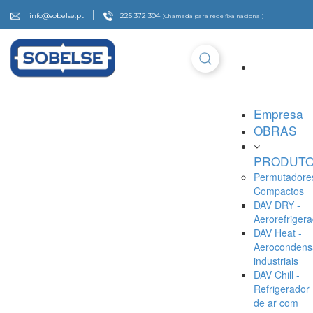
|
info@sobelse.pt
225 372 304
(Chamada para rede fixa nacional)
Empresa
OBRAS
PRODUT
Permutadore
Compactos
DAV DRY -
Aerorefriger
DAV Heat -
Aerocondens
industriais
DAV Chill -
Refrigerador
de ar com