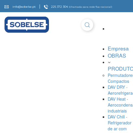
|
info@sobelse.pt
225 372 304
(Chamada para rede fixa nacional)
Empresa
OBRAS
PRODUT
Permutadore
Compactos
DAV DRY -
Aerorefriger
DAV Heat -
Aerocondens
industriais
DAV Chill -
Refrigerador
de ar com