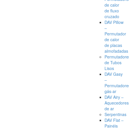
de calor
de fluxo
cruzado
DAV Pillow
–
Permutador
de calor
de placas
almofadadas
Permutadore
de Tubos
Lisos
DAV Gasy
–
Permutadore
gás-ar
DAV Airy –
Aquecedores
de ar
Serpentinas
DAV Flat –
Painéis