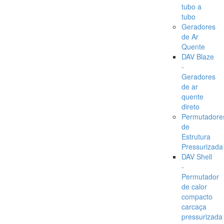
tubo a
tubo
Geradores
de Ar
Quente
DAV Blaze
-
Geradores
de ar
quente
direto
Permutadore
de
Estrutura
Pressurizada
DAV Shell
-
Permutador
de calor
compacto
carcaça
pressurizada