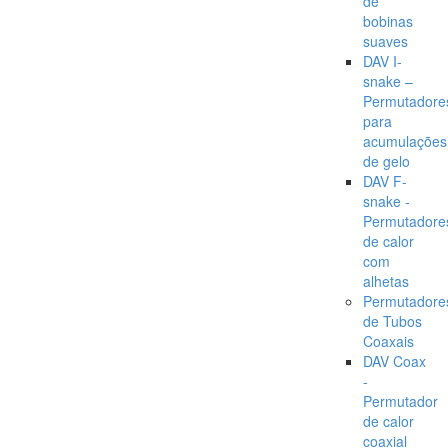
de
bobinas
suaves
DAV I-
snake –
Permutadore
para
acumulações
de gelo
DAV F-
snake -
Permutadore
de calor
com
alhetas
Permutadore
de Tubos
Coaxais
DAV Coax
-
Permutador
de calor
coaxial