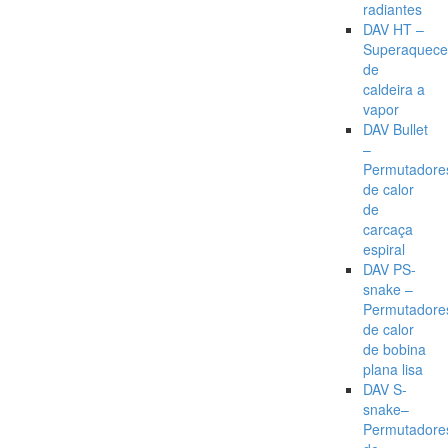
radiantes
DAV HT –
Superaquece
de
caldeira a
vapor
DAV Bullet
–
Permutadore
de calor
de
carcaça
espiral
DAV PS-
snake –
Permutadore
de calor
de bobina
plana lisa
DAV S-
snake–
Permutadore