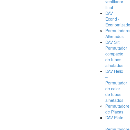
ventilador
final
DAV
Econd -
Economizado
Permutadore
Alhetados
DAV Slit –
Permutador
compacto
de tubos
alhetados
DAV Helix
–
Permutador
de calor
de tubos
alhetados
Permutadore
de Placas
DAV Plate
–
Permutadore