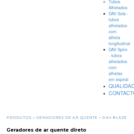
Tubos
Alhetados
DAV Sole -
tubos
alhetados
com
alheta
longitudinal
DAV Spiro
- tubos
alhetados
com
alhetas
em espiral
QUALIDA
CONTACT
PRODUTOS
» GERADORES DE AR QUENTE » DAV BLAZE
Geradores de ar quente direto