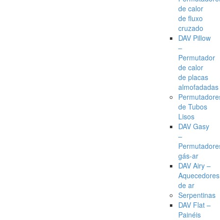
de calor
de fluxo
cruzado
DAV Pillow
–
Permutador
de calor
de placas
almofadadas
Permutadore
de Tubos
Lisos
DAV Gasy
–
Permutadore
gás-ar
DAV Airy –
Aquecedores
de ar
Serpentinas
DAV Flat –
Painéis