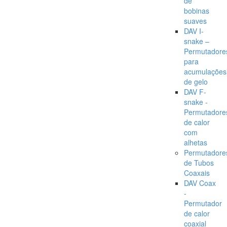
de
bobinas
suaves
DAV I-
snake –
Permutadore
para
acumulações
de gelo
DAV F-
snake -
Permutadore
de calor
com
alhetas
Permutadore
de Tubos
Coaxais
DAV Coax
-
Permutador
de calor
coaxial