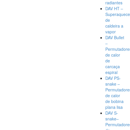
radiantes
DAV HT –
Superaquece
de
caldeira a
vapor
DAV Bullet
–
Permutadore
de calor
de
carcaça
espiral
DAV PS-
snake –
Permutadore
de calor
de bobina
plana lisa
DAV S-
snake–
Permutadore