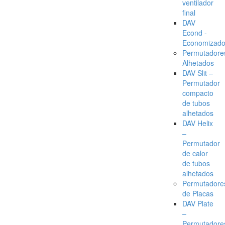
ventilador
final
DAV
Econd -
Economizado
Permutadore
Alhetados
DAV Slit –
Permutador
compacto
de tubos
alhetados
DAV Helix
–
Permutador
de calor
de tubos
alhetados
Permutadore
de Placas
DAV Plate
–
Permutadore