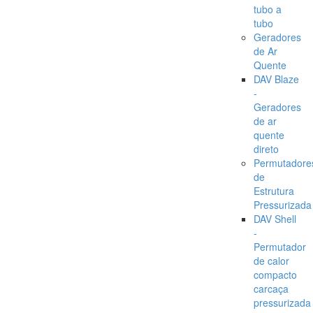
tubo a
tubo
Geradores
de Ar
Quente
DAV Blaze
-
Geradores
de ar
quente
direto
Permutadore
de
Estrutura
Pressurizada
DAV Shell
-
Permutador
de calor
compacto
carcaça
pressurizada