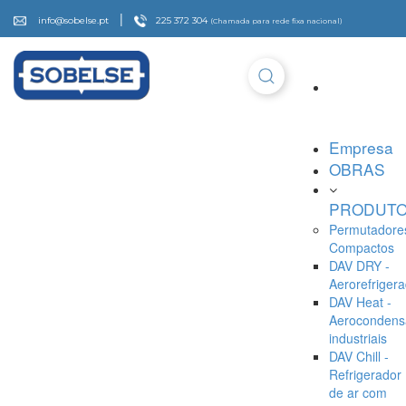
|
info@sobelse.pt
225 372 304
(Chamada para rede fixa nacional)
Empresa
OBRAS
PRODUT
Permutadore
Compactos
DAV DRY -
Aerorefriger
DAV Heat -
Aerocondens
industriais
DAV Chill -
Refrigerador
de ar com